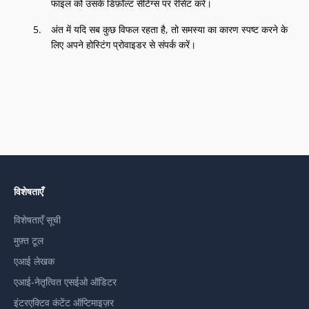
फाइल को उसके डिफ़ॉल्ट सेटिंग्स पर रीसेट करें।
अंत में यदि सब कुछ विफल रहता है, तो समस्या का कारण स्पष्ट करने के
लिए अपने होस्टिंग प्रोवाइडर से संपर्क करें।
विशेषताएँ
विशेषताएँ सूची
मुफ़्त टूल
एआई लेखक
एआई-नेतृत्वित एसईओ ऑडिटर
इंटरएक्टिव कंटेंट ऑप्टिमाइज़र