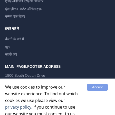
एआई-नेतृत्वित एसईओ ऑडिटर
इंटरएक्टिव कंटेंट ऑप्टिमाइज़र
उन्नत रैंक चेकर
हमारे बारे में
कंपनी के बारे में
मूल्य
संपर्क करें
MAIN_PAGE.FOOTER.ADDRESS
1800 South Ocean Drive
Hallandale Beach, Florida 33009, US
LABRIKA INC
We use cookies to improve our
Accept
website experience. To find out which
cookies we use please view our
privacy policy
. If you continue to use
our website you must consent to us
गोपनीयता नीति